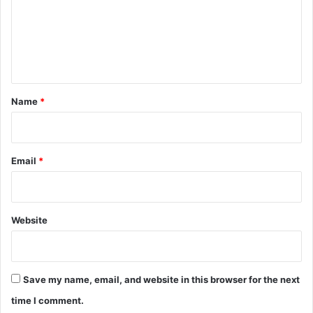
m
e
n
t
*
Name
*
Email
*
Website
Save my name, email, and website in this browser for the next
time I comment.