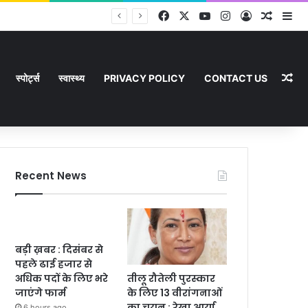
Facebook
X
YouTube
Instagram
Log In
Random
Si
Ra
स्पोर्ट्स
स्वास्थ्य
PRIVACY POLICY
CONTACT US
Recent News
बड़ी ख़बर : दिसंबर से
पहले ढाई हजार से
तीलू रौतेली पुरस्कार
अधिक पदों के लिए भरे
के लिए 13 वीरांगनाओं
जाएंगे फार्म
का चयन : रेखा आर्या
6 hours ago