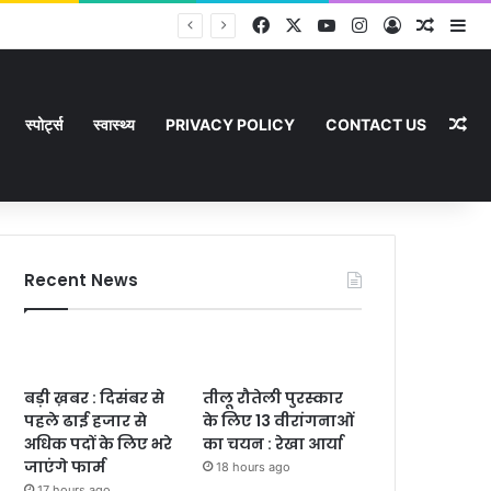
Facebook
X
YouTube
Instagram
Log In
Random
Si
Ra
स्पोर्ट्स
स्वास्थ्य
PRIVACY POLICY
CONTACT US
Recent News
बड़ी ख़बर : दिसंबर से
तीलू रौतेली पुरस्कार
पहले ढाई हजार से
के लिए 13 वीरांगनाओं
अधिक पदों के लिए भरे
का चयन : रेखा आर्या
जाएंगे फार्म
18 hours ago
17 hours ago