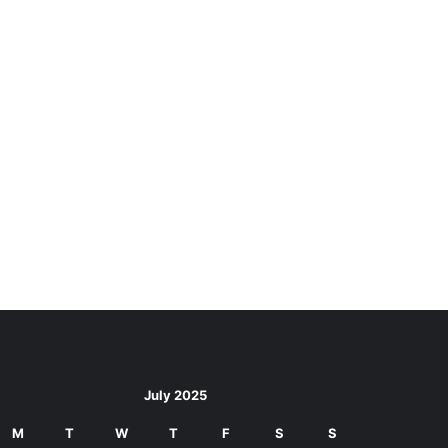
July 2025
M
T
W
T
F
S
S