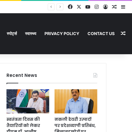
Facebook
X
YouTube
Instagram
Log In
Random
Si
Ra
स्पोर्ट्स
स्वास्थ्य
PRIVACY POLICY
CONTACT US
Recent News
स्वतंत्रता दिवस की
नकली डेयरी उत्पादों
तैयारियों को लेकर
पर प्रदेशव्यापी प्रतिबंध,
डीएम डॉ. आशीष
मिलावटखोरों पर