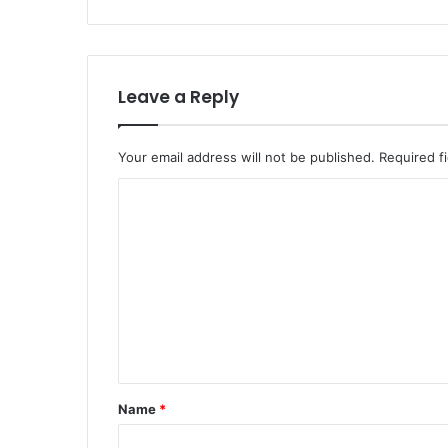
Leave a Reply
Your email address will not be published.
Required f
C
o
m
m
e
n
t
*
Name
*