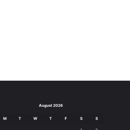
August 2026
M
T
W
T
F
S
S