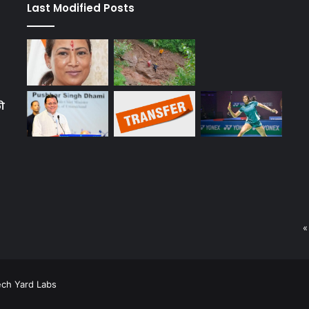
Last Modified Posts
को
«
ech Yard Labs