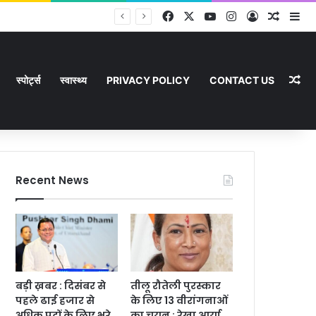
Facebook
X
YouTube
Instagram
Log In
Random
Si
Ra
स्पोर्ट्स
स्वास्थ्य
PRIVACY POLICY
CONTACT US
Recent News
बड़ी ख़बर : दिसंबर से
तीलू रौतेली पुरस्कार
पहले ढाई हजार से
के लिए 13 वीरांगनाओं
अधिक पदों के लिए भरे
का चयन : रेखा आर्या