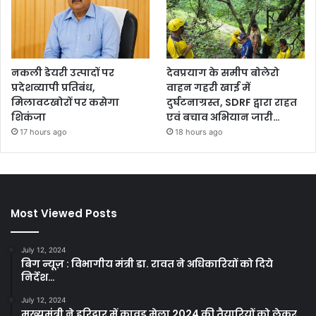
नकली डेयरी उत्पादों पर
देवप्रयाग के समीप बोलेरो
प्रदेशव्यापी प्रतिबंध,
वाहन गहरी खाई में
मिलावटखोरों पर कसेगा
दुर्घटनाग्रस्त, SDRF द्वारा राहत
शिकंजा
एवं बचाव अभियान जारी…
17 hours ago
18 hours ago
Most Viewed Posts
July 12, 2024
बिग न्यूज़ : विभागीय मंत्री डा. रावत ने अधिकारियों को दिये
निर्देश…
July 12, 2024
मुख्यमंत्री ने हरिद्वार में कावड़ मेला 2024 की तैयारियों को लेकर