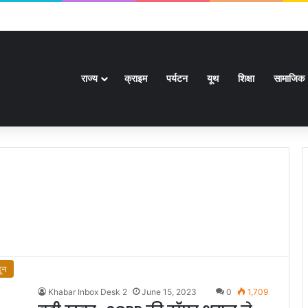
जारी: पहले ही राउंड में आयुष शेट्टी की विश्व चैंपियन शी यूकी से टक्कर, सिंधू-लक्ष्य को राहत
राज्य
क्राइम
पर्यटन
यूथ
शिक्षा
सामाजिक
ून
Khabar Inbox Desk 2
June 15, 2023
0
1,709