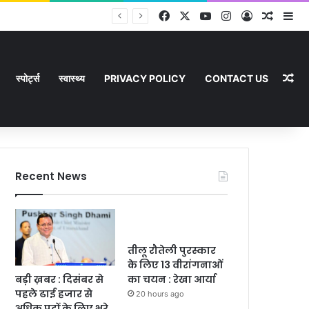
Facebook
X
YouTube
Instagram
Log In
Random
Si
Ra
स्पोर्ट्स
स्वास्थ्य
PRIVACY POLICY
CONTACT US
Recent News
तीलू रौतेली पुरस्कार
के लिए 13 वीरांगनाओं
बड़ी ख़बर : दिसंबर से
का चयन : रेखा आर्या
पहले ढाई हजार से
20 hours ago
अधिक पदों के लिए भरे