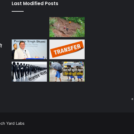
Last Modified Posts
को
«
ech Yard Labs