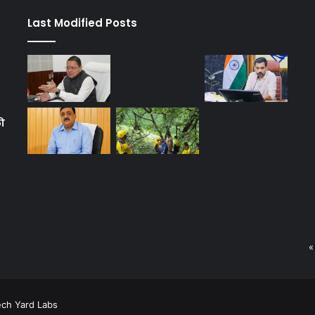
Last Modified Posts
को
«
ech Yard Labs