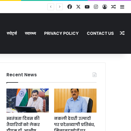
Facebook
X
YouTube
Instagram
Log In
Random
Si
Ra
स्पोर्ट्स
स्वास्थ्य
PRIVACY POLICY
CONTACT US
Recent News
स्वतंत्रता दिवस की
नकली डेयरी उत्पादों
तैयारियों को लेकर
पर प्रदेशव्यापी प्रतिबंध,
डीएम डॉ. आशीष
मिलावटखोरों पर