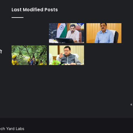
Last Modified Posts
को
«
ech Yard Labs