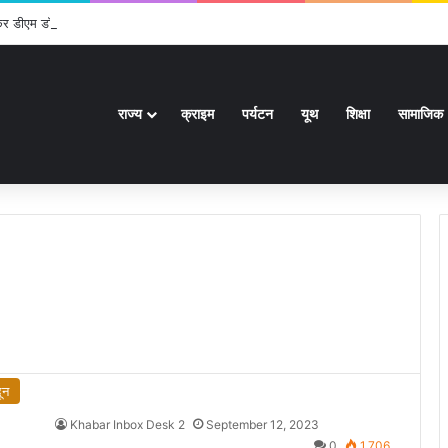
ेकर डीएम डॉ. आशीष चौहान ने की समीक्षा बैठक
राज्य
क्राइम
पर्यटन
यूथ
शिक्षा
सामाजिक
ून
Khabar Inbox Desk 2
September 12, 2023
0
1,706