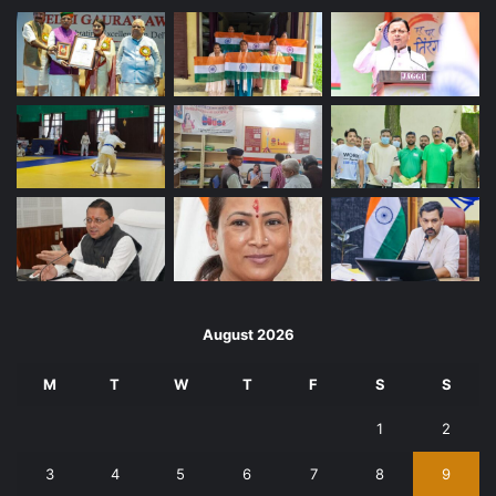
August 2026
M
T
W
T
F
S
S
1
2
3
4
5
6
7
8
9