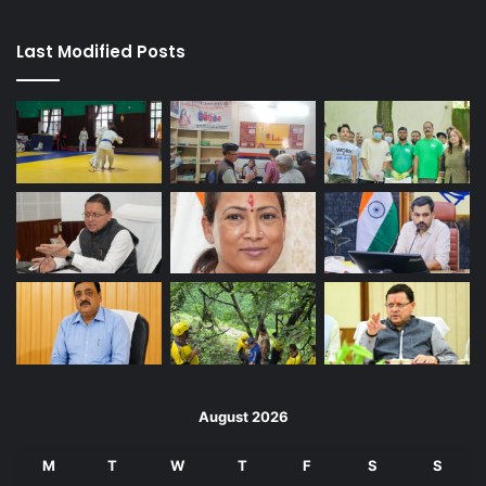
Last Modified Posts
August 2026
M
T
W
T
F
S
S