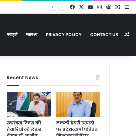
Facebook
X
YouTube
Instagram
Log In
Random
Si
Ra
स्पोर्ट्स
स्वास्थ्य
PRIVACY POLICY
CONTACT US
Recent News
स्वतंत्रता दिवस की
नकली डेयरी उत्पादों
तैयारियों को लेकर
पर प्रदेशव्यापी प्रतिबंध,
डीएम डॉ. आशीष
मिलावटखोरों पर