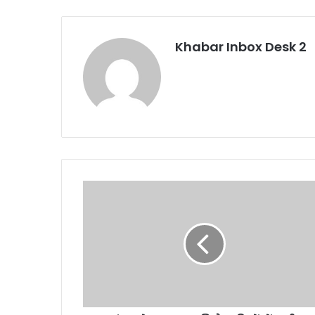
Khabar Inbox Desk 2
कुंभ
मेला
2027
की
तैयारियों
में
जुटी
हरिद्वार
पुलिस...