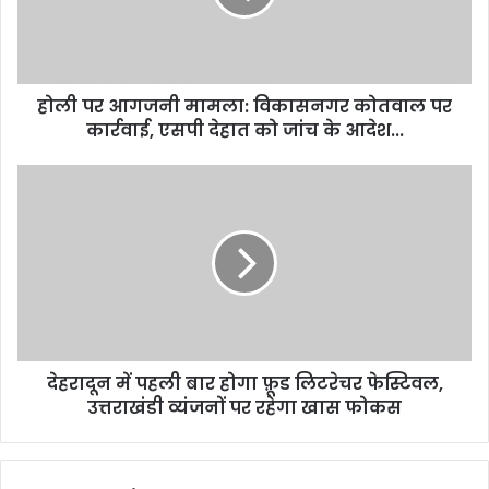
कोतवाल
पर
कार्रवाई,
एसपी
होली पर आगजनी मामला: विकासनगर कोतवाल पर
देहात
को
कार्रवाई, एसपी देहात को जांच के आदेश...
जांच
के
देहरादून
आदेश...
में
पहली
बार
होगा
फ़ूड
लिटरेचर
फेस्टिवल,
उत्तराखंडी
देहरादून में पहली बार होगा फ़ूड लिटरेचर फेस्टिवल,
व्यंजनों
पर
उत्तराखंडी व्यंजनों पर रहेगा खास फोकस
रहेगा
खास
फोकस