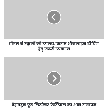
ने
स्कूलों
को
उपलब्ध
कराए
ऑनलाइन
टीचिंग
हेतु
डीएम ने स्कूलों को उपलब्ध कराए ऑनलाइन टीचिंग
जरूरी
उपकरण
हेतु जरूरी उपकरण
देहरादून
फूड
लिटरेचर
फेस्टिवल
का
भव्य
समापन
देहरादून फूड लिटरेचर फेस्टिवल का भव्य समापन